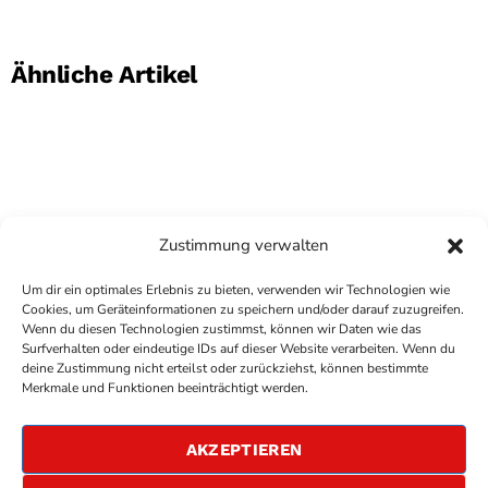
Ähnliche Artikel
Zustimmung verwalten
Um dir ein optimales Erlebnis zu bieten, verwenden wir Technologien wie
Cookies, um Geräteinformationen zu speichern und/oder darauf zuzugreifen.
Wenn du diesen Technologien zustimmst, können wir Daten wie das
Surfverhalten oder eindeutige IDs auf dieser Website verarbeiten. Wenn du
deine Zustimmung nicht erteilst oder zurückziehst, können bestimmte
COPYRIGHT
ANTENNE BAD KREUZNACH
- IHR RADIO
Merkmale und Funktionen beeinträchtigt werden.
FÜR DIE RHEIN-NAHE REGION
IMPRESSUM
AKZEPTIEREN
ÜBER UNS
DATENSCHUTZERKLÄRUNG