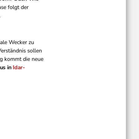
se folgt der
.
itale Wecker zu
Verständnis sollen
ng kommt die neue
lus in
Idar-