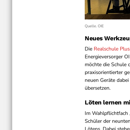
Quelle. OIE
Neues Werkzeug
Die
Realschule Plus
Energieversorger OI
möchte die Schule
praxisorientierter g
neuen Geräte dabei 
übersetzen.
Löten lernen m
Im Wahlpflichtfach 
Schüler der neunten
Lötens. Dabei stehe