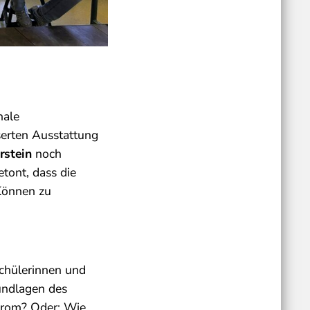
nale
serten Ausstattung
rstein
noch
etont, dass die
 Können zu
Schülerinnen und
undlagen des
Strom? Oder: Wie