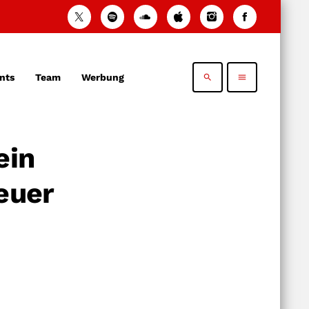
nts
Team
Werbung
search
menu
ein
euer