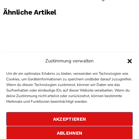
Ähnliche Artikel
Zustimmung verwalten
Um dir ein optimales Erlebnis zu bieten, verwenden wir Technologien wie
Cookies, um Geräteinformationen zu speichern und/oder darauf zuzugreifen.
Wenn du diesen Technologien zustimmst, können wir Daten wie das
Surfverhalten oder eindeutige IDs auf dieser Website verarbeiten. Wenn du
deine Zustimmung nicht erteilst oder zurückziehst, können bestimmte
COPYRIGHT
ANTENNE BAD KREUZNACH
- IHR RADIO
Merkmale und Funktionen beeinträchtigt werden.
FÜR DIE RHEIN-NAHE REGION
IMPRESSUM
AKZEPTIEREN
ÜBER UNS
DATENSCHUTZERKLÄRUNG
ABLEHNEN
ALLGEMEINE GESCHÄFTSBEDINGUNGEN
GEWINNSPIELBEDINGUNGEN