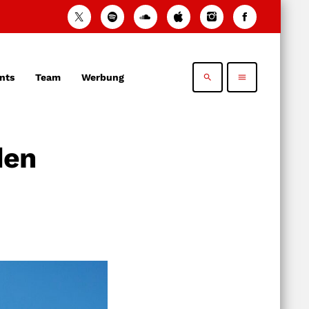
nts
Team
Werbung
search
menu
den