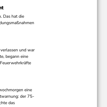
ht
. Das hat die
Fahndungsmaßnahmen
e verlassen und war
nte, begann eine
 Feuerwehrkräfte
ttwochmorgen eine
ntwarnung: der 75-
chte das