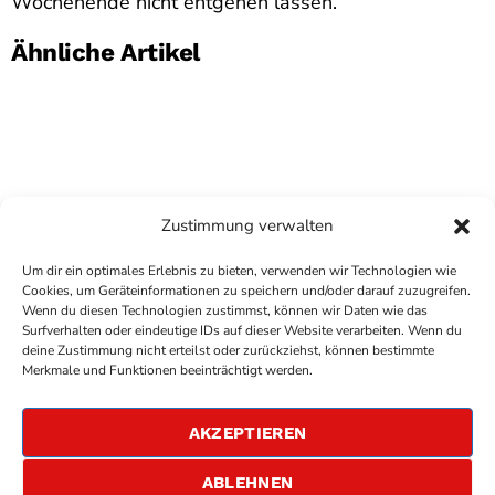
Wochenende nicht entgehen lassen.
Ähnliche Artikel
Zustimmung verwalten
Um dir ein optimales Erlebnis zu bieten, verwenden wir Technologien wie
Cookies, um Geräteinformationen zu speichern und/oder darauf zuzugreifen.
Wenn du diesen Technologien zustimmst, können wir Daten wie das
Surfverhalten oder eindeutige IDs auf dieser Website verarbeiten. Wenn du
deine Zustimmung nicht erteilst oder zurückziehst, können bestimmte
COPYRIGHT
ANTENNE BAD KREUZNACH
- IHR RADIO
Merkmale und Funktionen beeinträchtigt werden.
FÜR DIE RHEIN-NAHE REGION
IMPRESSUM
AKZEPTIEREN
ÜBER UNS
DATENSCHUTZERKLÄRUNG
ABLEHNEN
ALLGEMEINE GESCHÄFTSBEDINGUNGEN