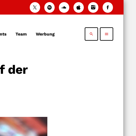
nts
Team
Werbung
search
menu
f der