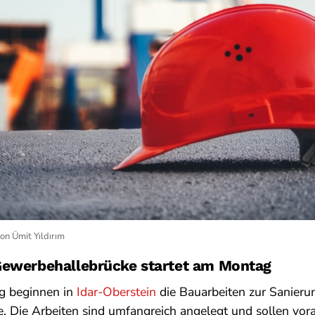
on Ümit Yıldırım
Gewerbehallebrücke startet am Montag
 beginnen in
Idar-Oberstein
die Bauarbeiten zur Sanieru
 Die Arbeiten sind umfangreich angelegt und sollen vorau