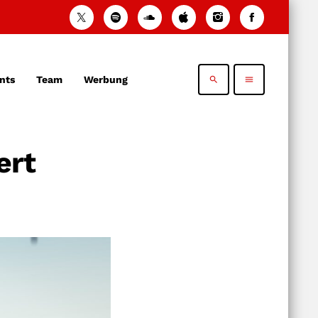
nts
Team
Werbung
search
menu
ert