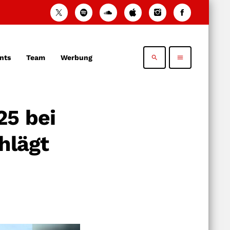
nts
Team
Werbung
search
menu
25 bei
hlägt