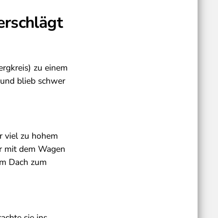
erschlägt
rgkreis) zu einem
 und blieb schwer
r viel zu hohem
 er mit dem Wagen
dem Dach zum
achte sie ins