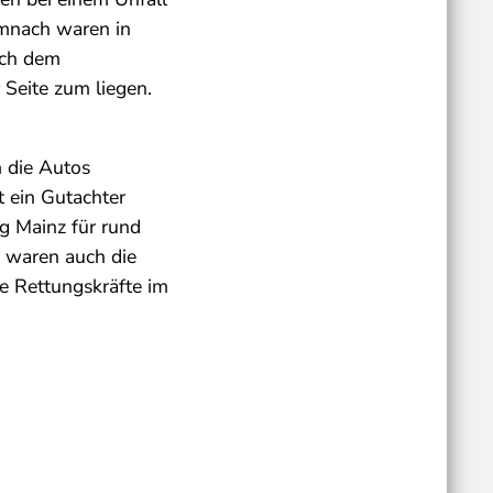
emnach waren in
ach dem
Seite zum liegen.
.
m die Autos
t ein Gutachter
g Mainz für rund
m waren auch die
e Rettungskräfte im