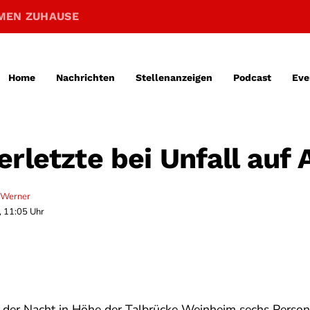
MEN ZUHAUSE
Home
Nachrichten
Stellenanzeigen
Podcast
Eve
rletzte bei Unfall auf 
 Werner
, 11:05 Uhr
n der Nacht in Höhe der Talbrücke Weinheim sechs Person