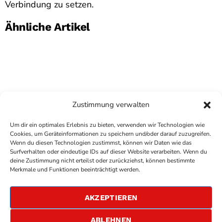
Verbindung zu setzen.
Ähnliche Artikel
Zustimmung verwalten
Um dir ein optimales Erlebnis zu bieten, verwenden wir Technologien wie
Cookies, um Geräteinformationen zu speichern und/oder darauf zuzugreifen.
Wenn du diesen Technologien zustimmst, können wir Daten wie das
Surfverhalten oder eindeutige IDs auf dieser Website verarbeiten. Wenn du
deine Zustimmung nicht erteilst oder zurückziehst, können bestimmte
COPYRIGHT
ANTENNE BAD KREUZNACH
- IHR RADIO
Merkmale und Funktionen beeinträchtigt werden.
FÜR DIE RHEIN-NAHE REGION
IMPRESSUM
AKZEPTIEREN
ÜBER UNS
DATENSCHUTZERKLÄRUNG
ABLEHNEN
ALLGEMEINE GESCHÄFTSBEDINGUNGEN