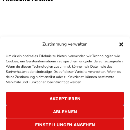
Zustimmung verwalten
Um dir ein optimales Erlebnis zu bieten, verwenden wir Technologien wie
Cookies, um Geräteinformationen zu speichern und/oder darauf zuzugreifen.
Wenn du diesen Technologien zustimmst, können wir Daten wie das
Surfverhalten oder eindeutige IDs auf dieser Website verarbeiten. Wenn du
deine Zustimmung nicht erteilst oder zurückziehst, können bestimmte
COPYRIGHT
ANTENNE BAD KREUZNACH
- IHR RADIO
Merkmale und Funktionen beeinträchtigt werden.
FÜR DIE RHEIN-NAHE REGION
IMPRESSUM
AKZEPTIEREN
ÜBER UNS
DATENSCHUTZERKLÄRUNG
ABLEHNEN
ALLGEMEINE GESCHÄFTSBEDINGUNGEN
GEWINNSPIELBEDINGUNGEN
JOBS
EINSTELLUNGEN ANSEHEN