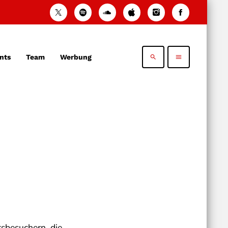
nts
Team
Werbung
search
menu
sbesuchern, die