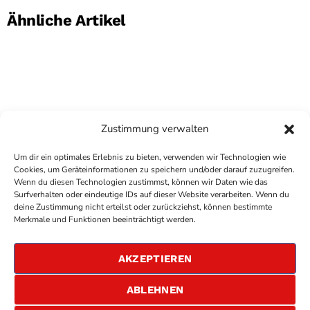
Ähnliche Artikel
Zustimmung verwalten
Um dir ein optimales Erlebnis zu bieten, verwenden wir Technologien wie
Cookies, um Geräteinformationen zu speichern und/oder darauf zuzugreifen.
Wenn du diesen Technologien zustimmst, können wir Daten wie das
Surfverhalten oder eindeutige IDs auf dieser Website verarbeiten. Wenn du
deine Zustimmung nicht erteilst oder zurückziehst, können bestimmte
COPYRIGHT
ANTENNE BAD KREUZNACH
- IHR RADIO
Merkmale und Funktionen beeinträchtigt werden.
FÜR DIE RHEIN-NAHE REGION
IMPRESSUM
AKZEPTIEREN
ÜBER UNS
DATENSCHUTZERKLÄRUNG
ABLEHNEN
ALLGEMEINE GESCHÄFTSBEDINGUNGEN
GEWINNSPIELBEDINGUNGEN