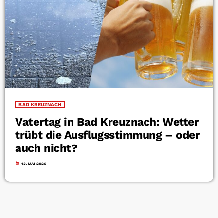
BAD KREUZNACH
Vatertag in Bad Kreuznach: Wetter
trübt die Ausflugsstimmung – oder
auch nicht?
today
13. MAI 2026