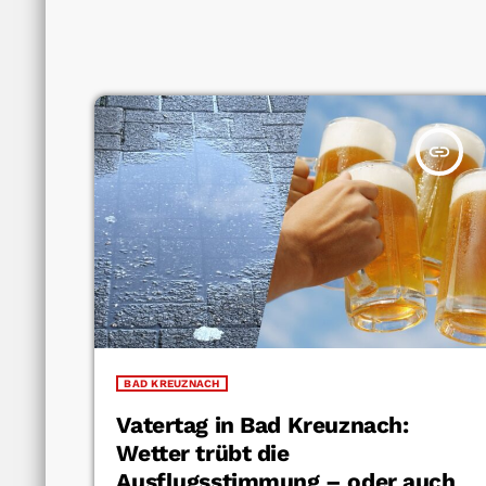
insert_link
BAD KREUZNACH
Vatertag in Bad Kreuznach:
Wetter trübt die
Ausflugsstimmung – oder auch