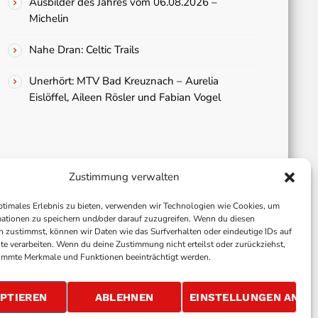
Ausbilder des Jahres vom 06.08.2026 –
Michelin
Nahe Dran: Celtic Trails
Unerhört: MTV Bad Kreuznach – Aurelia
Eislöffel, Aileen Rösler und Fabian Vogel
Zustimmung verwalten
ptimales Erlebnis zu bieten, verwenden wir Technologien wie Cookies, um
ationen zu speichern und/oder darauf zuzugreifen. Wenn du diesen
 zustimmst, können wir Daten wie das Surfverhalten oder eindeutige IDs auf
te verarbeiten. Wenn du deine Zustimmung nicht erteilst oder zurückziehst,
immte Merkmale und Funktionen beeinträchtigt werden.
ALLGEMEINE GESCHÄFTSBEDINGUNGEN
GEWINNSPIELBEDINGUNGEN
JOBS
PTIEREN
ABLEHNEN
EINSTELLUNGEN ANSE