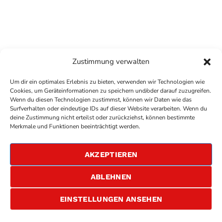
Zustimmung verwalten
Um dir ein optimales Erlebnis zu bieten, verwenden wir Technologien wie
Cookies, um Geräteinformationen zu speichern und/oder darauf zuzugreifen.
Wenn du diesen Technologien zustimmst, können wir Daten wie das
Surfverhalten oder eindeutige IDs auf dieser Website verarbeiten. Wenn du
deine Zustimmung nicht erteilst oder zurückziehst, können bestimmte
COPYRIGHT
ANTENNE BAD KREUZNACH
- IHR RADIO
Merkmale und Funktionen beeinträchtigt werden.
FÜR DIE RHEIN-NAHE REGION
IMPRESSUM
AKZEPTIEREN
ÜBER UNS
DATENSCHUTZERKLÄRUNG
ABLEHNEN
ALLGEMEINE GESCHÄFTSBEDINGUNGEN
GEWINNSPIELBEDINGUNGEN
JOBS
EINSTELLUNGEN ANSEHEN