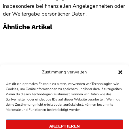
insbesondere bei finanziellen Angelegenheiten oder
der Weitergabe persönlicher Daten.
Ähnliche Artikel
Zustimmung verwalten
Um dir ein optimales Erlebnis zu bieten, verwenden wir Technologien wie
Cookies, um Geräteinformationen zu speichern und/oder darauf zuzugreifen.
Wenn du diesen Technologien zustimmst, können wir Daten wie das
Surfverhalten oder eindeutige IDs auf dieser Website verarbeiten. Wenn du
deine Zustimmung nicht erteilst oder zurückziehst, können bestimmte
COPYRIGHT
ANTENNE BAD KREUZNACH
- IHR RADIO
Merkmale und Funktionen beeinträchtigt werden.
FÜR DIE RHEIN-NAHE REGION
IMPRESSUM
AKZEPTIEREN
ÜBER UNS