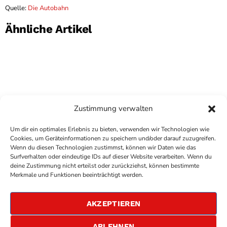
Quelle:
Die Autobahn
Ähnliche Artikel
Zustimmung verwalten
Um dir ein optimales Erlebnis zu bieten, verwenden wir Technologien wie
Cookies, um Geräteinformationen zu speichern und/oder darauf zuzugreifen.
Wenn du diesen Technologien zustimmst, können wir Daten wie das
Surfverhalten oder eindeutige IDs auf dieser Website verarbeiten. Wenn du
deine Zustimmung nicht erteilst oder zurückziehst, können bestimmte
COPYRIGHT
ANTENNE BAD KREUZNACH
- IHR RADIO
Merkmale und Funktionen beeinträchtigt werden.
FÜR DIE RHEIN-NAHE REGION
IMPRESSUM
AKZEPTIEREN
ÜBER UNS
DATENSCHUTZERKLÄRUNG
ABLEHNEN
ALLGEMEINE GESCHÄFTSBEDINGUNGEN