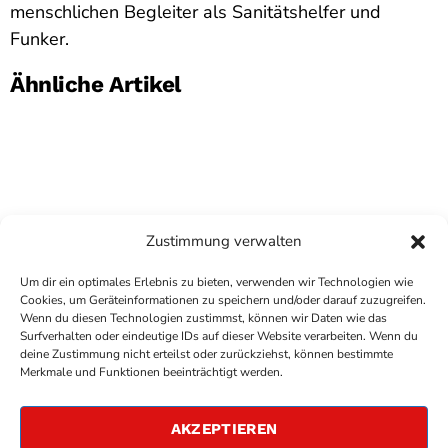
menschlichen Begleiter als Sanitätshelfer und
Funker.
Ähnliche Artikel
Zustimmung verwalten
Um dir ein optimales Erlebnis zu bieten, verwenden wir Technologien wie
Cookies, um Geräteinformationen zu speichern und/oder darauf zuzugreifen.
Wenn du diesen Technologien zustimmst, können wir Daten wie das
Surfverhalten oder eindeutige IDs auf dieser Website verarbeiten. Wenn du
deine Zustimmung nicht erteilst oder zurückziehst, können bestimmte
COPYRIGHT
ANTENNE BAD KREUZNACH
- IHR RADIO
Merkmale und Funktionen beeinträchtigt werden.
FÜR DIE RHEIN-NAHE REGION
IMPRESSUM
AKZEPTIEREN
ÜBER UNS