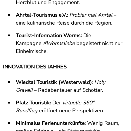
Herzblut und Engagement.
Ahrtal-Tourismus e.V.:
Probier mal Ahrtal
–
eine kulinarische Reise durch die Region.
Tourist-Information Worms:
Die
Kampagne
#Wormsliebe
begeistert nicht nur
Einheimische.
INNOVATION DES JAHRES
Wiedtal Touristik (Westerwald):
Holy
Gravel!
– Radabenteuer auf Schotter.
Pfalz Touristik:
Der
virtuelle 360°-
Rundflug
eröffnet neue Perspektiven.
Minimalus Ferienunterkünfte:
Wenig Raum,
großes Erlebnis – ein Statement für