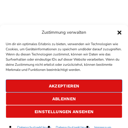
Zustimmung verwalten
Um dir ein optimales Erlebnis zu bieten, verwenden wir Technologien wie
Cookies, um Geräteinformationen zu speichern und/oder darauf zuzugreifen.
Wenn du diesen Technologien zustimmst, können wir Daten wie das
Surfverhalten oder eindeutige IDs auf dieser Website verarbeiten. Wenn du
deine Zustimmung nicht erteilst oder zurückziehst, können bestimmte
COPYRIGHT
ANTENNE BAD KREUZNACH
- IHR RADIO
Merkmale und Funktionen beeinträchtigt werden.
FÜR DIE RHEIN-NAHE REGION
IMPRESSUM
AKZEPTIEREN
ÜBER UNS
DATENSCHUTZERKLÄRUNG
ABLEHNEN
ALLGEMEINE GESCHÄFTSBEDINGUNGEN
GEWINNSPIELBEDINGUNGEN
JOBS
EINSTELLUNGEN ANSEHEN
ELECTRIFIED
Datenschutzerklärung
Datenschutzerklärung
Impressum