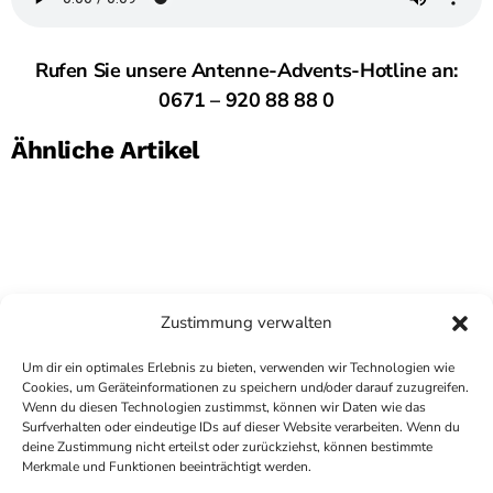
Rufen Sie unsere Antenne-Advents-Hotline an:
0671 – 920 88 88 0
Ähnliche Artikel
Zustimmung verwalten
Um dir ein optimales Erlebnis zu bieten, verwenden wir Technologien wie
Cookies, um Geräteinformationen zu speichern und/oder darauf zuzugreifen.
Wenn du diesen Technologien zustimmst, können wir Daten wie das
Surfverhalten oder eindeutige IDs auf dieser Website verarbeiten. Wenn du
deine Zustimmung nicht erteilst oder zurückziehst, können bestimmte
COPYRIGHT
ANTENNE BAD KREUZNACH
- IHR RADIO
Merkmale und Funktionen beeinträchtigt werden.
FÜR DIE RHEIN-NAHE REGION