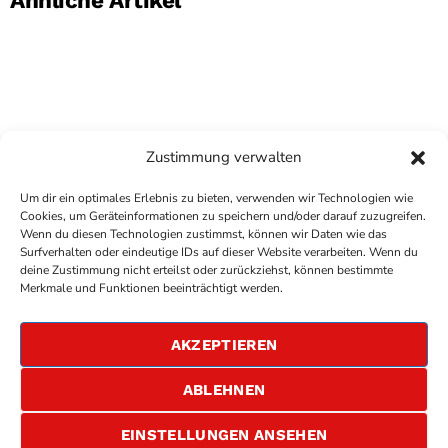
Zustimmung verwalten
Um dir ein optimales Erlebnis zu bieten, verwenden wir Technologien wie
Cookies, um Geräteinformationen zu speichern und/oder darauf zuzugreifen.
Wenn du diesen Technologien zustimmst, können wir Daten wie das
Surfverhalten oder eindeutige IDs auf dieser Website verarbeiten. Wenn du
deine Zustimmung nicht erteilst oder zurückziehst, können bestimmte
COPYRIGHT
ANTENNE BAD KREUZNACH
- IHR RADIO
Merkmale und Funktionen beeinträchtigt werden.
FÜR DIE RHEIN-NAHE REGION
IMPRESSUM
AKZEPTIEREN
ÜBER UNS
DATENSCHUTZERKLÄRUNG
ABLEHNEN
ALLGEMEINE GESCHÄFTSBEDINGUNGEN
GEWINNSPIELBEDINGUNGEN
JOBS
EINSTELLUNGEN ANSEHEN