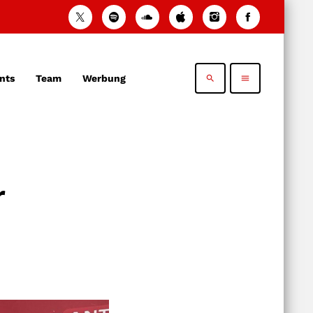
nts
Team
Werbung
search
menu
r