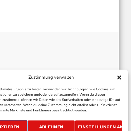
Zustimmung verwalten
ptimales Erlebnis zu bieten, verwenden wir Technologien wie Cookies, um
ationen zu speichern und/oder darauf zuzugreifen. Wenn du diesen
 zustimmst, können wir Daten wie das Surfverhalten oder eindeutige IDs auf
te verarbeiten. Wenn du deine Zustimmung nicht erteilst oder zurückziehst,
immte Merkmale und Funktionen beeinträchtigt werden.
ALLGEMEINE GESCHÄFTSBEDINGUNGEN
GEWINNSPIELBEDINGUNGEN
JOBS
PTIEREN
ABLEHNEN
EINSTELLUNGEN ANSE