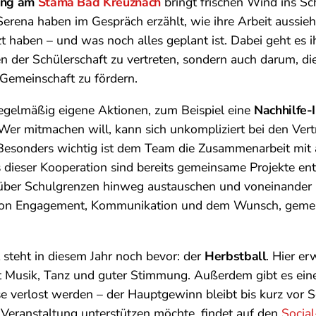
tung am
Stama Bad Kreuznach
bringt frischen Wind ins Sc
Serena haben im Gespräch erzählt, wie ihre Arbeit aussieh
zt haben – und was noch alles geplant ist. Dabei geht es i
en der Schülerschaft zu vertreten, sondern auch darum, di
Gemeinschaft zu fördern.
regelmäßig eigene Aktionen, zum Beispiel eine
Nachhilfe-I
Wer mitmachen will, kann sich unkompliziert bei den Vert
 Besonders wichtig ist dem Team die Zusammenarbeit mit 
dieser Kooperation sind bereits gemeinsame Projekte en
 über Schulgrenzen hinweg austauschen und voneinander 
t von Engagement, Kommunikation und dem Wunsch, geme
t steht in diesem Jahr noch bevor: der
Herbstball
. Hier er
t Musik, Tanz und guter Stimmung. Außerdem gibt es ein
ise verlost werden – der Hauptgewinn bleibt bis kurz vor S
Veranstaltung unterstützen möchte, findet auf den
Socia