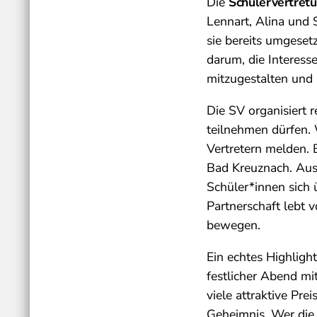
Die
Schülervertre
Lennart, Alina und 
sie bereits umgeset
darum, die Interess
mitzugestalten und 
Die SV organisiert 
teilnehmen dürfen. 
Vertretern melden.
Bad Kreuznach. Aus 
Schüler*innen sich
Partnerschaft leb
bewegen.
Ein echtes Highligh
festlicher Abend mi
viele attraktive Pre
Geheimnis. Wer die 