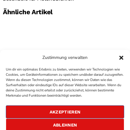
Ähnliche Artikel
Zustimmung verwalten
Um dir ein optimales Erlebnis zu bieten, verwenden wir Technologien wie
Cookies, um Geräteinformationen zu speichern und/oder darauf zuzugreifen.
Wenn du diesen Technologien zustimmst, können wir Daten wie das
Surfverhalten oder eindeutige IDs auf dieser Website verarbeiten. Wenn du
deine Zustimmung nicht erteilst oder zurückziehst, können bestimmte
COPYRIGHT
ANTENNE BAD KREUZNACH
- IHR RADIO
Merkmale und Funktionen beeinträchtigt werden.
FÜR DIE RHEIN-NAHE REGION
IMPRESSUM
AKZEPTIEREN
ÜBER UNS
DATENSCHUTZERKLÄRUNG
ABLEHNEN
ALLGEMEINE GESCHÄFTSBEDINGUNGEN