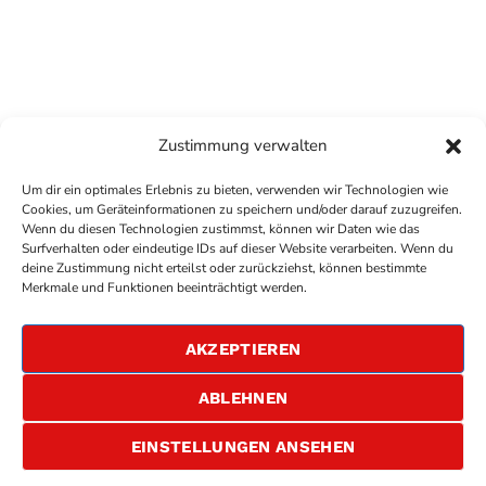
Zustimmung verwalten
Um dir ein optimales Erlebnis zu bieten, verwenden wir Technologien wie
Cookies, um Geräteinformationen zu speichern und/oder darauf zuzugreifen.
Wenn du diesen Technologien zustimmst, können wir Daten wie das
Surfverhalten oder eindeutige IDs auf dieser Website verarbeiten. Wenn du
deine Zustimmung nicht erteilst oder zurückziehst, können bestimmte
COPYRIGHT
ANTENNE BAD KREUZNACH
- IHR RADIO
Merkmale und Funktionen beeinträchtigt werden.
FÜR DIE RHEIN-NAHE REGION
IMPRESSUM
AKZEPTIEREN
ÜBER UNS
DATENSCHUTZERKLÄRUNG
ABLEHNEN
ALLGEMEINE GESCHÄFTSBEDINGUNGEN
GEWINNSPIELBEDINGUNGEN
JOBS
EINSTELLUNGEN ANSEHEN