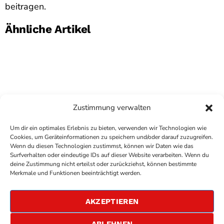
beitragen.
Ähnliche Artikel
Zustimmung verwalten
Um dir ein optimales Erlebnis zu bieten, verwenden wir Technologien wie
Cookies, um Geräteinformationen zu speichern und/oder darauf zuzugreifen.
Wenn du diesen Technologien zustimmst, können wir Daten wie das
Surfverhalten oder eindeutige IDs auf dieser Website verarbeiten. Wenn du
deine Zustimmung nicht erteilst oder zurückziehst, können bestimmte
COPYRIGHT
ANTENNE BAD KREUZNACH
- IHR RADIO
Merkmale und Funktionen beeinträchtigt werden.
FÜR DIE RHEIN-NAHE REGION
IMPRESSUM
AKZEPTIEREN
ÜBER UNS
DATENSCHUTZERKLÄRUNG
ABLEHNEN
ALLGEMEINE GESCHÄFTSBEDINGUNGEN