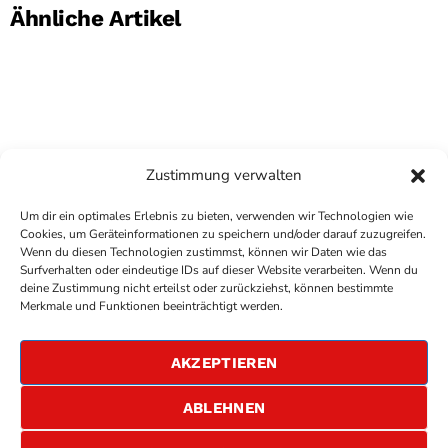
Ähnliche Artikel
Zustimmung verwalten
Um dir ein optimales Erlebnis zu bieten, verwenden wir Technologien wie
Cookies, um Geräteinformationen zu speichern und/oder darauf zuzugreifen.
Wenn du diesen Technologien zustimmst, können wir Daten wie das
Surfverhalten oder eindeutige IDs auf dieser Website verarbeiten. Wenn du
deine Zustimmung nicht erteilst oder zurückziehst, können bestimmte
COPYRIGHT
ANTENNE BAD KREUZNACH
- IHR RADIO
Merkmale und Funktionen beeinträchtigt werden.
FÜR DIE RHEIN-NAHE REGION
IMPRESSUM
AKZEPTIEREN
ÜBER UNS
DATENSCHUTZERKLÄRUNG
ABLEHNEN
ALLGEMEINE GESCHÄFTSBEDINGUNGEN
GEWINNSPIELBEDINGUNGEN
JOBS