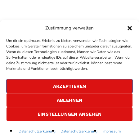
Zustimmung verwalten
Um dir ein optimales Erlebnis zu bieten, verwenden wir Technologien wie
Cookies, um Geräteinformationen zu speichern und/oder darauf zuzugreifen.
Wenn du diesen Technologien zustimmst, können wir Daten wie das
Surfverhalten oder eindeutige IDs auf dieser Website verarbeiten. Wenn du
deine Zustimmung nicht erteilst oder zurückziehst, können bestimmte
COPYRIGHT
ANTENNE BAD KREUZNACH
- IHR RADIO
Merkmale und Funktionen beeinträchtigt werden.
FÜR DIE RHEIN-NAHE REGION
IMPRESSUM
AKZEPTIEREN
ÜBER UNS
DATENSCHUTZERKLÄRUNG
ABLEHNEN
ALLGEMEINE GESCHÄFTSBEDINGUNGEN
GEWINNSPIELBEDINGUNGEN
JOBS
EINSTELLUNGEN ANSEHEN
Bye Bye Bye
Datenschutzerklärung
Datenschutzerklärung
Impressum
play_arrow
keyboard_arrow_right
NSync