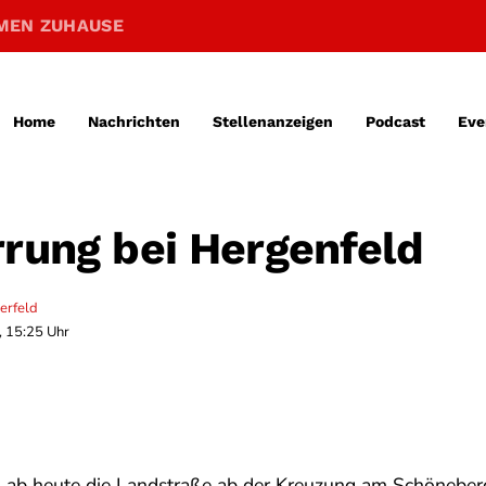
MEN ZUHAUSE
Home
Nachrichten
Stellenanzeigen
Podcast
Eve
rrung bei Hergenfeld
erfeld
, 15:25 Uhr
d ab heute die Landstraße ab der Kreuzung am Schöneberg