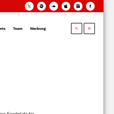
nts
Team
Werbung
search
menu
er Sportplatz bis