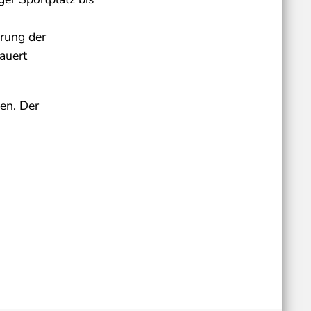
erung der
auert
en. Der