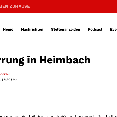
MEN ZUHAUSE
Home
Nachrichten
Stellenanzeigen
Podcast
Eve
rrung in Heimbach
hneider
, 15:30 Uhr
eimbach ein Teil der Landstraße voll gesperrt. Das teilt 