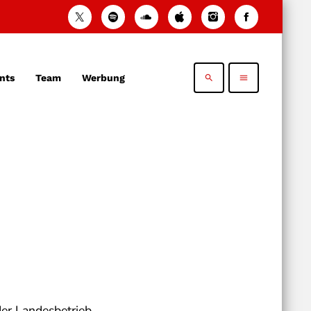
nts
Team
Werbung
search
menu
der Landesbetrieb