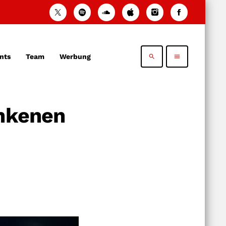
nts
Team
Werbung
search
menu
unkenen