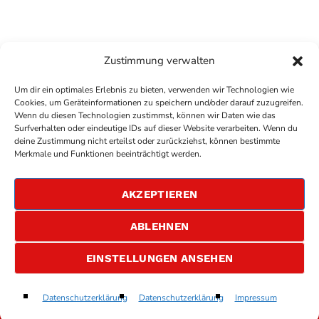
Zustimmung verwalten
Um dir ein optimales Erlebnis zu bieten, verwenden wir Technologien wie
Cookies, um Geräteinformationen zu speichern und/oder darauf zuzugreifen.
Wenn du diesen Technologien zustimmst, können wir Daten wie das
Surfverhalten oder eindeutige IDs auf dieser Website verarbeiten. Wenn du
deine Zustimmung nicht erteilst oder zurückziehst, können bestimmte
COPYRIGHT
ANTENNE BAD KREUZNACH
- IHR RADIO
Merkmale und Funktionen beeinträchtigt werden.
FÜR DIE RHEIN-NAHE REGION
IMPRESSUM
AKZEPTIEREN
ÜBER UNS
DATENSCHUTZERKLÄRUNG
ABLEHNEN
ALLGEMEINE GESCHÄFTSBEDINGUNGEN
GEWINNSPIELBEDINGUNGEN
JOBS
EINSTELLUNGEN ANSEHEN
29KW Teil8
Datenschutzerklärung
Datenschutzerklärung
Impressum
play_arrow
keyboard_arrow_right
260717 HitMix KH