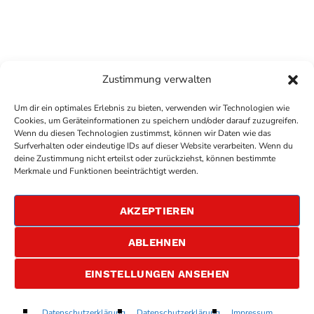
Zustimmung verwalten
Um dir ein optimales Erlebnis zu bieten, verwenden wir Technologien wie
Cookies, um Geräteinformationen zu speichern und/oder darauf zuzugreifen.
Wenn du diesen Technologien zustimmst, können wir Daten wie das
Surfverhalten oder eindeutige IDs auf dieser Website verarbeiten. Wenn du
deine Zustimmung nicht erteilst oder zurückziehst, können bestimmte
COPYRIGHT
ANTENNE BAD KREUZNACH
- IHR RADIO
Merkmale und Funktionen beeinträchtigt werden.
FÜR DIE RHEIN-NAHE REGION
IMPRESSUM
AKZEPTIEREN
ÜBER UNS
DATENSCHUTZERKLÄRUNG
ABLEHNEN
ALLGEMEINE GESCHÄFTSBEDINGUNGEN
GEWINNSPIELBEDINGUNGEN
JOBS
EINSTELLUNGEN ANSEHEN
My Universe
Datenschutzerklärung
Datenschutzerklärung
Impressum