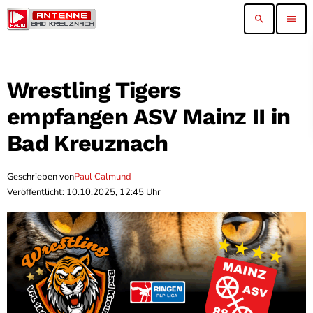
search
menu
Wrestling Tigers
empfangen ASV Mainz II in
Bad Kreuznach
Geschrieben von
Paul Calmund
Veröffentlicht: 10.10.2025, 12:45 Uhr