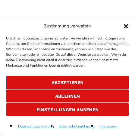
Zustimmung verwalten
Um dir ein optimales Erlebnis zu bieten, verwenden wir Technologien wie
Cookies, um Geräteinformationen zu speichern und/oder darauf zuzugreifen.
Wenn du diesen Technologien zustimmst, können wir Daten wie das
Surfverhalten oder eindeutige IDs auf dieser Website verarbeiten. Wenn du
deine Zustimmung nicht erteilst oder zurückziehst, können bestimmte
COPYRIGHT
ANTENNE BAD KREUZNACH
- IHR RADIO
Merkmale und Funktionen beeinträchtigt werden.
FÜR DIE RHEIN-NAHE REGION
IMPRESSUM
AKZEPTIEREN
ÜBER UNS
DATENSCHUTZERKLÄRUNG
ABLEHNEN
ALLGEMEINE GESCHÄFTSBEDINGUNGEN
GEWINNSPIELBEDINGUNGEN
JOBS
EINSTELLUNGEN ANSEHEN
I Just Might
Datenschutzerklärung
Datenschutzerklärung
Impressum
play_arrow
keyboard_arrow_right
Bruno Mars