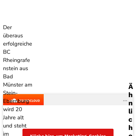
Der
überaus
erfolgreiche
BC
Rheingrafe
nstein aus
Bad
Münster am
Ä
Stein-
H
Ebernburg
N
wird 20
Li
Jahre alt
C
und steht
H
im
E
Klicke hier, um Marketing-Cookies