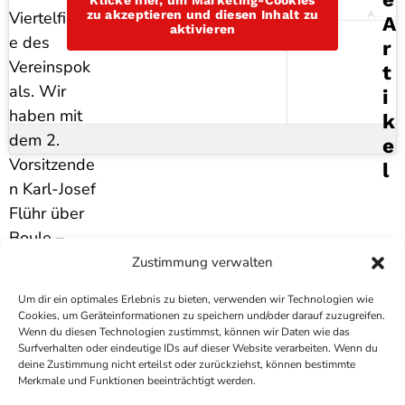
zu akzeptieren und diesen Inhalt zu
Viertelfinal
Antenne Bad Kreuznach
A
aktivieren
e des
R
Vereinspok
T
als. Wir
I
haben mit
K
dem 2.
E
Vorsitzende
L
n Karl-Josef
Flühr über
Boule –
oder
Zustimmung verwalten
Pétanque –
Um dir ein optimales Erlebnis zu bieten, verwenden wir Technologien wie
gesprochen
Cookies, um Geräteinformationen zu speichern und/oder darauf zuzugreifen.
.
Wenn du diesen Technologien zustimmst, können wir Daten wie das
Surfverhalten oder eindeutige IDs auf dieser Website verarbeiten. Wenn du
deine Zustimmung nicht erteilst oder zurückziehst, können bestimmte
COPYRIGHT
ANTENNE BAD KREUZNACH
- IHR RADIO
Merkmale und Funktionen beeinträchtigt werden.
FÜR DIE RHEIN-NAHE REGION