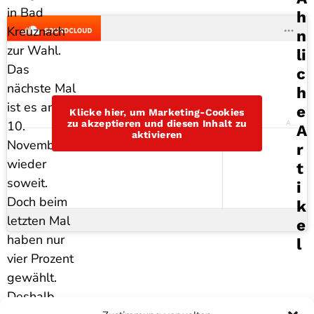
in Bad
H
Kreuznach
N
zur Wahl.
Li
Das
C
nächste Mal
H
ist es am
E
Klicke hier, um Marketing-Cookies
zu akzeptieren und diesen Inhalt zu
10.
Antenne Bad Kreuznach
A
aktivieren
November
R
wieder
T
soweit.
I
Doch beim
K
letzten Mal
E
haben nur
L
vier Prozent
gewählt.
Deshalb