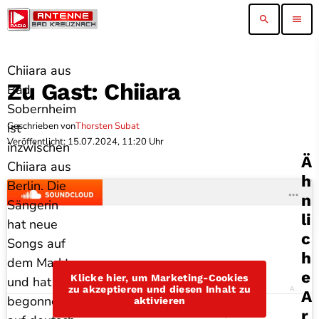
search
menu
Chiiara aus
Zu Gast: Chiiara
Bad
Sobernheim
Geschrieben von
Thorsten Subat
ist
Veröffentlicht: 15.07.2024, 11:20 Uhr
inzwischen
Ä
Chiiara aus
H
Berlin. Die
N
Sängerin
Li
hat neue
C
Songs auf
H
dem Markt
E
Klicke hier, um Marketing-Cookies
und hat
zu akzeptieren und diesen Inhalt zu
Antenne Bad Kreuznach
A
begonnen,
aktivieren
R