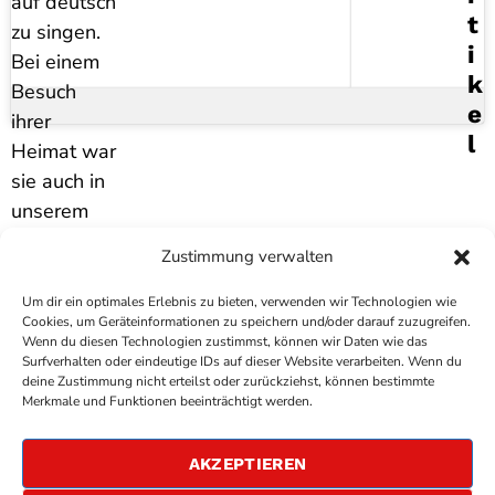
auf deutsch
T
zu singen.
I
Bei einem
K
Besuch
E
ihrer
L
Heimat war
sie auch in
unserem
Studio zu
Zustimmung verwalten
Gast.
Um dir ein optimales Erlebnis zu bieten, verwenden wir Technologien wie
Cookies, um Geräteinformationen zu speichern und/oder darauf zuzugreifen.
Wenn du diesen Technologien zustimmst, können wir Daten wie das
Surfverhalten oder eindeutige IDs auf dieser Website verarbeiten. Wenn du
deine Zustimmung nicht erteilst oder zurückziehst, können bestimmte
COPYRIGHT
ANTENNE BAD KREUZNACH
- IHR RADIO
Merkmale und Funktionen beeinträchtigt werden.
FÜR DIE RHEIN-NAHE REGION
IMPRESSUM
AKZEPTIEREN
ÜBER UNS
DATENSCHUTZERKLÄRUNG