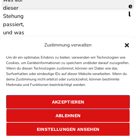
E
dieser
L
Stehung
passiert,
und was
die
Zustimmung verwalten
Creiznacher
Zwerge in
Um dir ein optimales Erlebnis zu bieten, verwenden wir Technologien wie
Cookies, um Geräteinformationen zu speichern und/oder darauf zuzugreifen.
diesem Jahr
Wenn du diesen Technologien zustimmst, können wir Daten wie das
noch
Surfverhalten oder eindeutige IDs auf dieser Website verarbeiten. Wenn du
deine Zustimmung nicht erteilst oder zurückziehst, können bestimmte
vorhaben.
COPYRIGHT
ANTENNE BAD KREUZNACH
- IHR RADIO
Merkmale und Funktionen beeinträchtigt werden.
FÜR DIE RHEIN-NAHE REGION
IMPRESSUM
AKZEPTIEREN
ÜBER UNS
DATENSCHUTZERKLÄRUNG
ABLEHNEN
ALLGEMEINE GESCHÄFTSBEDINGUNGEN
GEWINNSPIELBEDINGUNGEN
JOBS
EINSTELLUNGEN ANSEHEN