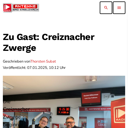
search
menu
Zu Gast: Creiznacher
Zwerge
Geschrieben von
Thorsten Subat
Veröffentlicht: 07.01.2025, 10:12 Uhr
Die
Creiznacher
Zwerge
beginnen