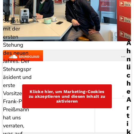
ihre Saison
am
Samstag
mit der
ersten
Ä
Stehung
H
des neuen
N
Jahres. Der
Li
Stehungspr
C
äsident und
H
erste
E
Klicke hier, um Marketing-Cookies
Vorsitzende
zu akzeptieren und diesen Inhalt zu
Antenne Bad Kreuznach
A
Frank-Peter
aktivieren
R
Preißmann
T
hat uns
I
verraten,
K
was auf