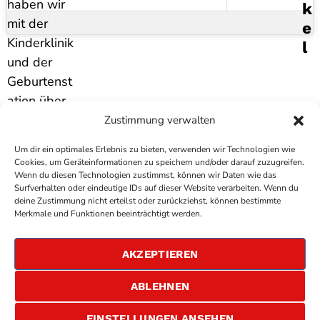
haben wir
K
mit der
E
Kinderklinik
L
und der
Geburtenst
ation über
Frühchen
Zustimmung verwalten
gesprochen
Um dir ein optimales Erlebnis zu bieten, verwenden wir Technologien wie
.
Cookies, um Geräteinformationen zu speichern und/oder darauf zuzugreifen.
Wenn du diesen Technologien zustimmst, können wir Daten wie das
Surfverhalten oder eindeutige IDs auf dieser Website verarbeiten. Wenn du
deine Zustimmung nicht erteilst oder zurückziehst, können bestimmte
COPYRIGHT
ANTENNE BAD KREUZNACH
- IHR RADIO
Merkmale und Funktionen beeinträchtigt werden.
FÜR DIE RHEIN-NAHE REGION
IMPRESSUM
AKZEPTIEREN
ÜBER UNS
DATENSCHUTZERKLÄRUNG
ABLEHNEN
ALLGEMEINE GESCHÄFTSBEDINGUNGEN
GEWINNSPIELBEDINGUNGEN
JOBS
EINSTELLUNGEN ANSEHEN