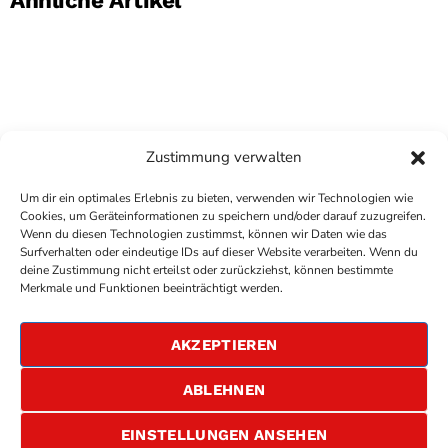
Zustimmung verwalten
Um dir ein optimales Erlebnis zu bieten, verwenden wir Technologien wie
Cookies, um Geräteinformationen zu speichern und/oder darauf zuzugreifen.
Wenn du diesen Technologien zustimmst, können wir Daten wie das
Surfverhalten oder eindeutige IDs auf dieser Website verarbeiten. Wenn du
deine Zustimmung nicht erteilst oder zurückziehst, können bestimmte
COPYRIGHT
ANTENNE BAD KREUZNACH
- IHR RADIO
Merkmale und Funktionen beeinträchtigt werden.
FÜR DIE RHEIN-NAHE REGION
IMPRESSUM
AKZEPTIEREN
ÜBER UNS
DATENSCHUTZERKLÄRUNG
ABLEHNEN
ALLGEMEINE GESCHÄFTSBEDINGUNGEN
GEWINNSPIELBEDINGUNGEN
JOBS
EINSTELLUNGEN ANSEHEN