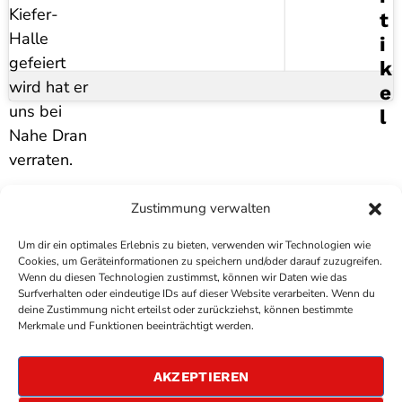
Kiefer-
T
Halle
I
gefeiert
K
wird hat er
E
uns bei
L
Nahe Dran
verraten.
Zustimmung verwalten
Um dir ein optimales Erlebnis zu bieten, verwenden wir Technologien wie
Cookies, um Geräteinformationen zu speichern und/oder darauf zuzugreifen.
Wenn du diesen Technologien zustimmst, können wir Daten wie das
Surfverhalten oder eindeutige IDs auf dieser Website verarbeiten. Wenn du
deine Zustimmung nicht erteilst oder zurückziehst, können bestimmte
COPYRIGHT
ANTENNE BAD KREUZNACH
- IHR RADIO
Merkmale und Funktionen beeinträchtigt werden.
FÜR DIE RHEIN-NAHE REGION
IMPRESSUM
AKZEPTIEREN
ÜBER UNS
DATENSCHUTZERKLÄRUNG