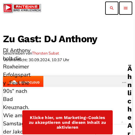
search
menu
Zu Gast: DJ Anthony
DJ Anthony
Geschrieben von
Thorsten Subat
holt die
Veröffentlicht: 30.09.2024, 10:37 Uhr
Roxheimer
Ä
Erfolgspart
H
y „Feel the
N
90s“ nach
Li
Bad
C
Kreuznach.
H
Wie am
E
Klicke hier, um Marketing-Cookies
zu akzeptieren und diesen Inhalt zu
Samstag in
Antenne Bad Kreuznach
A
aktivieren
der Jakob-
R