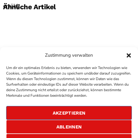
erzählt.
Ähnliche Artikel
Zustimmung verwalten
Um dir ein optimales Erlebnis zu bieten, verwenden wir Technologien wie
Cookies, um Geräteinformationen zu speichern und/oder darauf zuzugreifen.
Wenn du diesen Technologien zustimmst, können wir Daten wie das
Surfverhalten oder eindeutige IDs auf dieser Website verarbeiten. Wenn du
deine Zustimmung nicht erteilst oder zurückziehst, können bestimmte
COPYRIGHT
ANTENNE BAD KREUZNACH
- IHR RADIO
Merkmale und Funktionen beeinträchtigt werden.
FÜR DIE RHEIN-NAHE REGION
IMPRESSUM
AKZEPTIEREN
ÜBER UNS
DATENSCHUTZERKLÄRUNG
ABLEHNEN
ALLGEMEINE GESCHÄFTSBEDINGUNGEN
GEWINNSPIELBEDINGUNGEN
JOBS