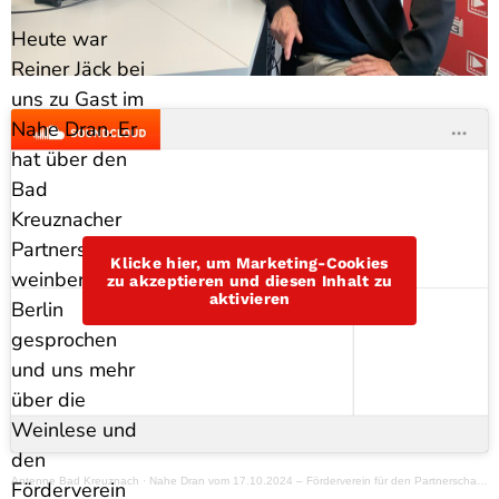
Heute war
Reiner Jäck bei
uns zu Gast im
Nahe Dran. Er
hat über den
Bad
Kreuznacher
Partnerschafts
Klicke hier, um Marketing-Cookies
weinberg in
zu akzeptieren und diesen Inhalt zu
aktivieren
Berlin
gesprochen
und uns mehr
über die
Weinlese und
den
Antenne Bad Kreuznach
·
Nahe Dran vom 17.10.2024 – Förderverein für den Partnerschaftsweinberg in Berlin
Förderverein