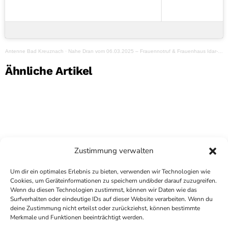
Antenne Bad Kreuznach
·
Nahe Dran vom 06.03.2025 – Frauennotruf & Frauenhaus Idar-Oberstein
Ähnliche Artikel
Zustimmung verwalten
Um dir ein optimales Erlebnis zu bieten, verwenden wir Technologien wie
Cookies, um Geräteinformationen zu speichern und/oder darauf zuzugreifen.
Wenn du diesen Technologien zustimmst, können wir Daten wie das
Surfverhalten oder eindeutige IDs auf dieser Website verarbeiten. Wenn du
deine Zustimmung nicht erteilst oder zurückziehst, können bestimmte
COPYRIGHT
ANTENNE BAD KREUZNACH
- IHR RADIO
Merkmale und Funktionen beeinträchtigt werden.
FÜR DIE RHEIN-NAHE REGION