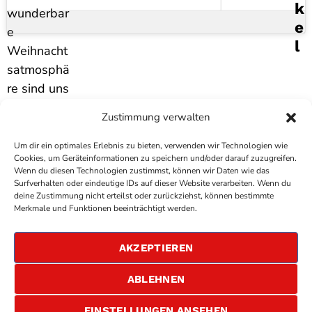
K
wunderbar
E
e
L
Weihnacht
satmosphä
re sind uns
in Nahe
Zustimmung verwalten
Dran
versproche
Um dir ein optimales Erlebnis zu bieten, verwenden wir Technologien wie
Cookies, um Geräteinformationen zu speichern und/oder darauf zuzugreifen.
n worden.
Wenn du diesen Technologien zustimmst, können wir Daten wie das
Surfverhalten oder eindeutige IDs auf dieser Website verarbeiten. Wenn du
deine Zustimmung nicht erteilst oder zurückziehst, können bestimmte
COPYRIGHT
ANTENNE BAD KREUZNACH
- IHR RADIO
Merkmale und Funktionen beeinträchtigt werden.
FÜR DIE RHEIN-NAHE REGION
IMPRESSUM
AKZEPTIEREN
ÜBER UNS
DATENSCHUTZERKLÄRUNG
ABLEHNEN
ALLGEMEINE GESCHÄFTSBEDINGUNGEN
GEWINNSPIELBEDINGUNGEN
JOBS
EINSTELLUNGEN ANSEHEN