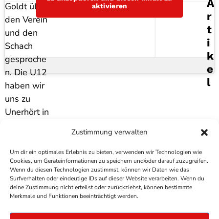
A
Goldt über
aktivieren
R
den Verein
T
und den
I
Schach
K
gesproche
E
n. Die U12
L
haben wir
uns zu
Unerhört in
einigen
Zustimmung verwalten
Wochen
eingeladen
Um dir ein optimales Erlebnis zu bieten, verwenden wir Technologien wie
Cookies, um Geräteinformationen zu speichern und/oder darauf zuzugreifen.
.
Wenn du diesen Technologien zustimmst, können wir Daten wie das
Surfverhalten oder eindeutige IDs auf dieser Website verarbeiten. Wenn du
deine Zustimmung nicht erteilst oder zurückziehst, können bestimmte
COPYRIGHT
ANTENNE BAD KREUZNACH
- IHR RADIO
Merkmale und Funktionen beeinträchtigt werden.
FÜR DIE RHEIN-NAHE REGION