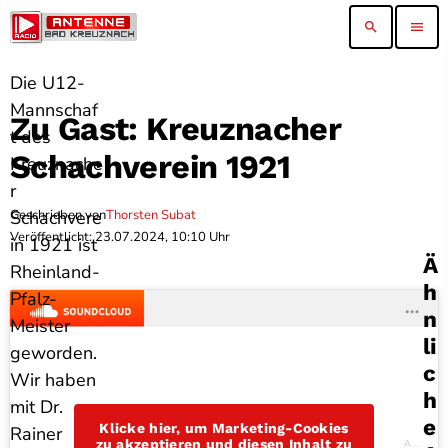
search
menu
Die U12-
Mannschaf
Zu Gast: Kreuznacher
t des
Schachverein 1921
Kreuznache
r
Geschrieben von
Thorsten Subat
Schachvere
Veröffentlicht: 23.07.2024, 10:10 Uhr
in 1921 ist
Ä
Rheinland-
H
Pfalz-
N
Meister
Li
geworden.
C
Wir haben
H
mit Dr.
E
Klicke hier, um Marketing-Cookies
Rainer
zu akzeptieren und diesen Inhalt zu
Antenne Bad Kreuznach