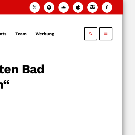
nts
Team
Werbung
search
menu
tten Bad
n“