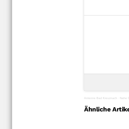
Antenne Bad Kreuznach
·
Nahe D
Ähnliche Artik