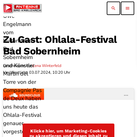
Vorsitzender
search
menu
Uwe
Engelmann
vom
Zu Gast: Ohlala-Festival
Kulturforum
Bad
Bad Sobernheim
Sobernheim
und Künstler
Geschrieben von
Lena Winterfeld
Veröffentlicht: 03.07.2024, 10:20 Uhr
Martin del
Torre von der
Compagnie Pas
de Deux haben
uns heute das
Ohlala-Festival
genauer
vorgestellt. Wir
Klicke hier, um Marketing-Cookies
zu akzeptieren und diesen Inhalt zu