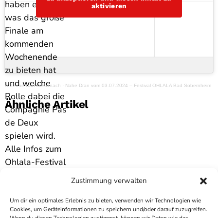
haben erfahren,
aktivieren
was das große
Finale am
kommenden
Wochenende
zu bieten hat
und welche
Antenne Bad Kreuznach
·
Nahe Dran vom 03.07.2024 – Festival OHLALA Bad Sobernheim
Rolle dabei die
Ähnliche Artikel
Compagnie Pas
de Deux
spielen wird.
Alle Infos zum
Ohlala-Festival
gibt es hier
Zustimmung verwalten
zum
Nachhören.
Um dir ein optimales Erlebnis zu bieten, verwenden wir Technologien wie
Cookies, um Geräteinformationen zu speichern und/oder darauf zuzugreifen.