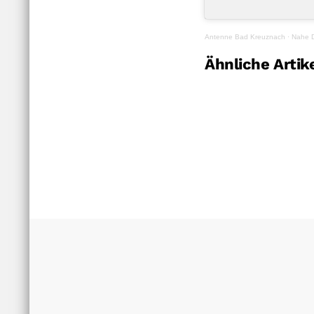
Antenne Bad Kreuznach
·
Nahe D
Ähnliche Artik